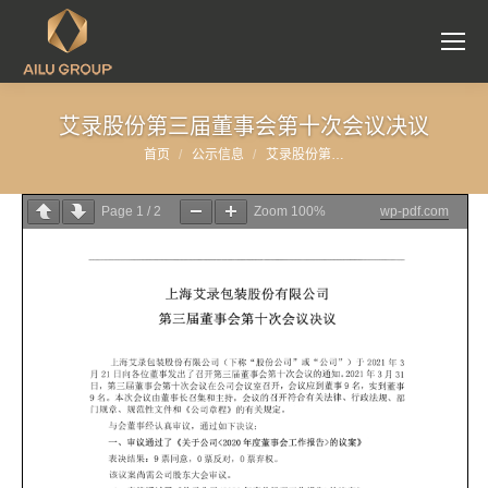
艾录股份第三届董事会第十次会议决议
首页
公示信息
艾录股份第…
您在这里：
Page
1
/
2
Zoom
100%
wp-pdf.com